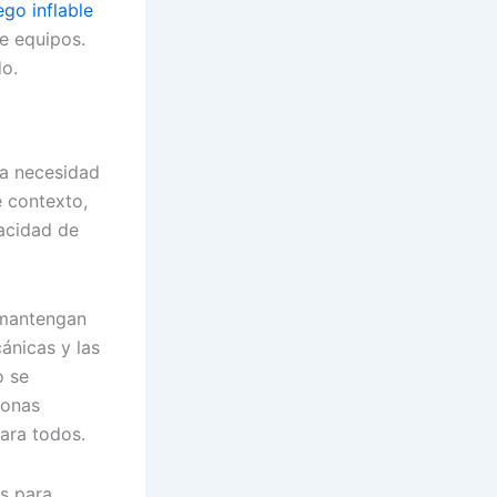
ego inflable
de equipos.
do.
na necesidad
e contexto,
pacidad de
 mantengan
cánicas y las
o se
zonas
ara todos.
s para