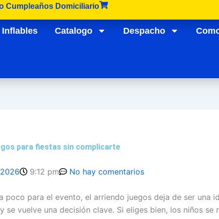
lo Cumpleaños Domiciliario
Inflables
Catalogo
Despacho
Como
egos para fiestas sin complicarte
, 2026
9:12 pm
No hay comentarios
a poco para el evento, el arriendo juegos deja de ser una i
y se vuelve una decisión clave. Si eliges bien, los niños se