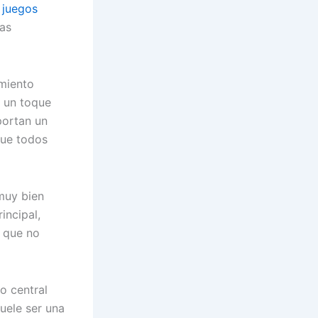
s
juegos
las
miento
e un toque
portan un
que todos
muy bien
ncipal,
s que no
o central
suele ser una