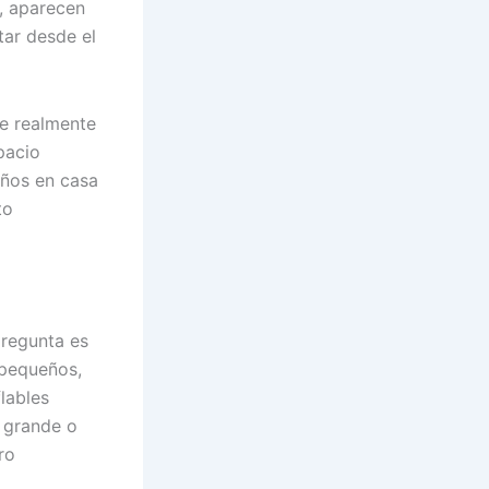
l, aparecen
tar desde el
ue realmente
pacio
años en casa
to
pregunta es
 pequeños,
lables
 grande o
ro