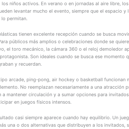
los niños activos. En verano o en jornadas al aire libre, lo
eden levantar mucho el evento, siempre que el espacio y 
 lo permitan.
lásticas tienen excelente recepción cuando se busca movi
Para públicos más amplios o celebraciones donde se quier
vo, el toro mecánico, la cámara 360 o el reloj demoledor a
protagonista. Son ideales cuando se busca ese momento 
raban y recuerdan.
tipo arcade, ping-pong, air hockey o basketball funcionan 
mento. No reemplazan necesariamente a una atracción pri
 a mantener circulación y a sumar opciones para invitado
icipar en juegos físicos intensos.
sultado casi siempre aparece cuando hay equilibrio. Un jueg
ás una o dos alternativas que distribuyen a los invitados, 