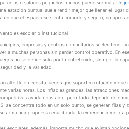
 parcelas o salones pequeños, menos puede ser más. Un
ju
na estación puntual suele rendir mejor que llenar el lugar 
tá en que el espacio se sienta cómodo y seguro, no apreta
vento es escolar o institucional
unicipios, empresas y centros comunitarios suelen tener u
over a muchas personas sin perder control operativo. En es
juegos no se define solo por lo entretenido, sino por la ca
 seguridad y la variedad.
on alto flujo necesita juegos que soporten rotación y que
nte varias horas. Los inflables grandes, las atracciones me
competitivas ayudan bastante, pero todo depende de cóm
 Si se concentra todo en un solo punto, se generan filas y 
 se arma una propuesta equilibrada, la experiencia mejora p
des escolares, además, importa mucho que existan opcione