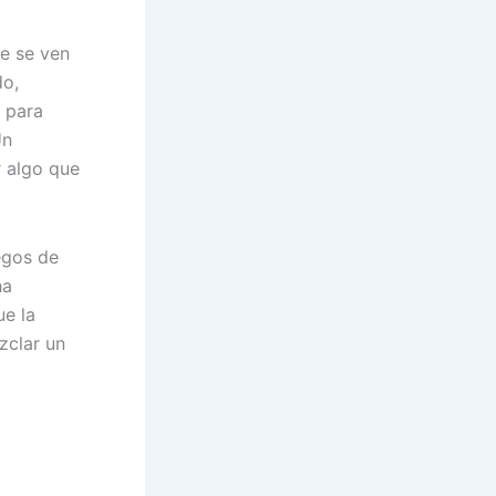
ue se ven
do,
o para
Un
r algo que
uegos de
ha
ue la
zclar un