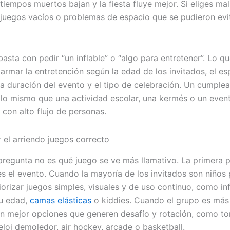
 tiempos muertos bajan y la fiesta fluye mejor. Si eliges ma
s, juegos vacíos o problemas de espacio que se pudieron evi
asta con pedir “un inflable” o “algo para entretener”. Lo q
armar la entretención según la edad de los invitados, el es
 la duración del evento y el tipo de celebración. Un cumple
 lo mismo que una actividad escolar, una kermés o un even
l con alto flujo de personas.
 el arriendo juegos correcto
pregunta no es qué juego se ve más llamativo. La primera 
es el evento. Cuando la mayoría de los invitados son niños
iorizar juegos simples, visuales y de uso continuo, como inf
su edad,
camas elásticas
o kiddies. Cuando el grupo es más
an mejor opciones que generen desafío y rotación, como to
eloj demoledor, air hockey, arcade o basketball.