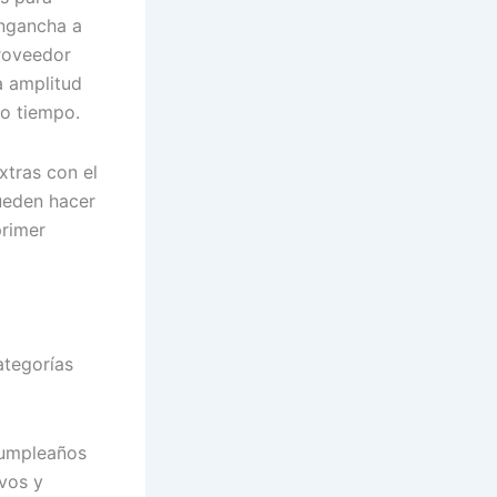
engancha a
proveedor
a amplitud
mo tiempo.
xtras con el
ueden hacer
primer
ategorías
cumpleaños
ivos y