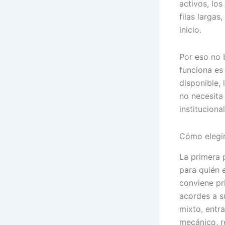
activos, los
filas larga
inicio.
Por eso no b
funciona es 
disponible,
no necesita
instituciona
Cómo elegir
La primera 
para quién 
conviene pr
acordes a 
mixto, entr
mecánico, r