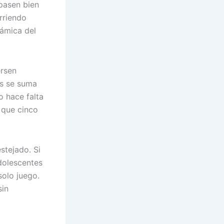
 pasen bien
rriendo
námica del
ersen
ás se suma
o hace falta
 que cinco
stejado. Si
dolescentes
solo juego.
sin