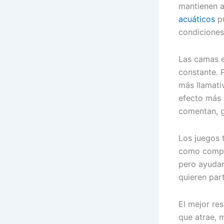
mantienen a 
acuáticos
pu
condiciones
Las camas e
constante. 
más llamati
efecto más 
comentan, g
Los juegos 
como comple
pero ayudan
quieren part
El mejor re
que atrae, m