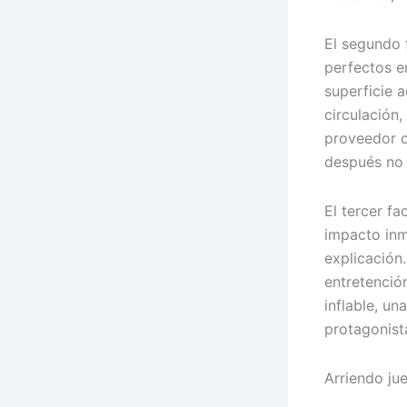
El segundo 
perfectos e
superficie 
circulación
proveedor c
después no
El tercer fa
impacto inm
explicación
entretenció
inflable, u
protagonist
Arriendo ju