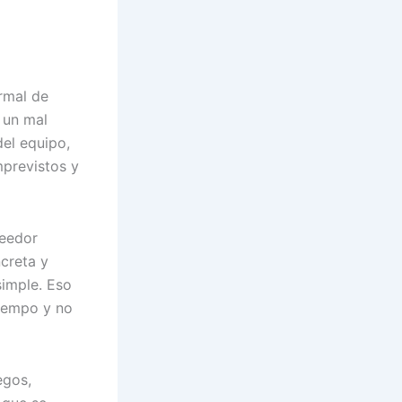
rmal de
a un mal
del equipo,
mprevistos y
veedor
creta y
simple. Eso
tiempo y no
egos,