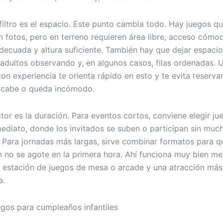
filtro es el espacio. Este punto cambia todo. Hay juegos q
n fotos, pero en terreno requieren área libre, acceso cómo
adecuada y altura suficiente. También hay que dejar espaci
, adultos observando y, en algunos casos, filas ordenadas. 
on experiencia te orienta rápido en esto y te evita reserva
 cabe o queda incómodo.
ctor es la duración. Para eventos cortos, conviene elegir j
ediato, donde los invitados se suben o participan sin muc
. Para jornadas más largas, sirve combinar formatos para q
n no se agote en la primera hora. Ahí funciona muy bien me
na estación de juegos de mesa o arcade y una atracción más
a.
egos para cumpleaños infantiles