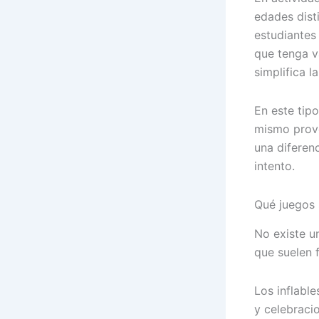
edades dist
estudiantes
que tenga v
simplifica 
En este tip
mismo prove
una diferen
intento.
Qué juegos 
No existe u
que suelen 
Los inflabl
y celebracio