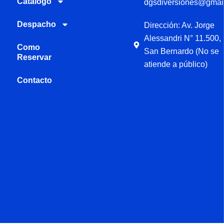
Catalogo
dgsdiversiones@gmai
Despacho
Dirección: Av. Jorge
Alessandri N° 11.500,
Como
San Bernardo (No se
Reservar
atiende a público)
Contacto