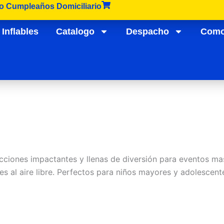
lo Cumpleaños Domiciliario
Inflables
Catalogo
Despacho
Como
cciones impactantes y llenas de diversión para eventos mas
ones al aire libre. Perfectos para niños mayores y adolescen