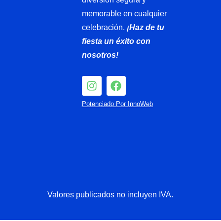
memorable en cualquier
celebración.
¡Haz de tu
fiesta un éxito con
nosotros!
I
F
n
a
s
c
Potenciado Por InnoWeb
t
e
a
b
g
o
r
o
a
k
m
Valores publicados no incluyen IVA.