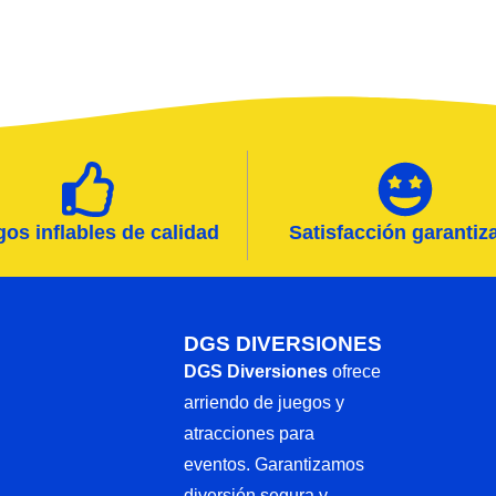
os inflables de calidad
Satisfacción garantiz
DGS DIVERSIONES
DGS Diversiones
ofrece
arriendo de juegos y
atracciones para
eventos. Garantizamos
diversión segura y