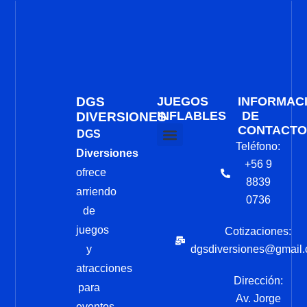
DGS
JUEGOS
INFORMAC
INFLABLES
DE
DIVERSIONES
CONTACTO
DGS
Teléfono:
Diversiones
Arriendo Juegos Inflables
Como Reservar
+56 9
ofrece
8839
arriendo
0736
de
juegos
Cotizaciones:
y
dgsdiversiones@gmail
atracciones
Dirección:
para
Av. Jorge
eventos.