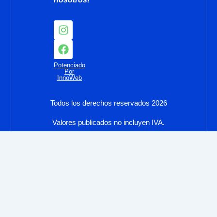
I
F
n
a
s
c
t
e
Potenciado
a
b
Por
g
o
InnoWeb
r
o
a
k
Todos los derechos reservados 2026
m
Valores publicados no incluyen IVA.