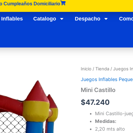
lo Cumpleaños Domiciliario
Inflables
Catalogo
Despacho
Como
Inicio
/
Tienda
/
Juegos I
Juegos Inflables Pequ
Mini Castillo
$
47.240
Mini Castillo-jue
Medidas:
2,20 mts alto