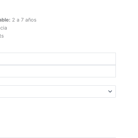
ble:
2 a 7 años
ncia
ts