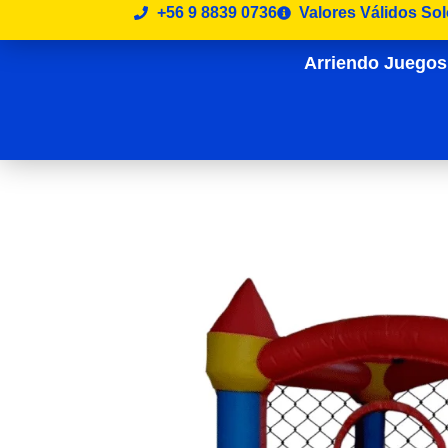
Ir
+56 9 8839 0736
Valores Válidos So
al
Arriendo Juegos 
contenido