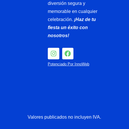
diversión segura y
memorable en cualquier
celebración.
¡Haz de tu
fiesta un éxito con
nosotros!
I
F
n
a
s
c
Potenciado Por InnoWeb
t
e
a
b
g
o
r
o
a
k
m
Valores publicados no incluyen IVA.