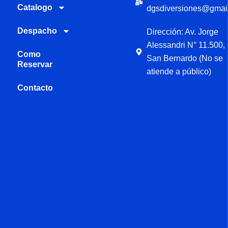
Catalogo
dgsdiversiones@gmai
Despacho
Dirección: Av. Jorge
Alessandri N° 11.500,
Como
San Bernardo (No se
Reservar
atiende a público)
Contacto