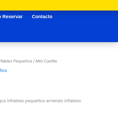
 Reservar
Contacto
nflables Pequeños
/ Mini Castillo
eños
gos inflables pequeños-arriendo inflables