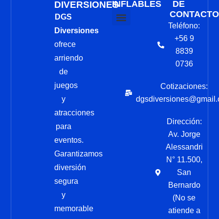
INFLABLES
DE
DIVERSIONES
CONTACTO
DGS
Teléfono:
Diversiones
Arriendo Juegos Inflables
Como Reservar
+56 9
ofrece
8839
arriendo
0736
de
juegos
Cotizaciones:
y
dgsdiversiones@gmail
atracciones
Dirección:
para
Av. Jorge
eventos.
Alessandri
Garantizamos
N° 11.500,
diversión
San
segura
Bernardo
y
(No se
memorable
atiende a