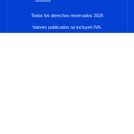
g
o
r
o
a
k
Todos los derechos reservados 2026
m
Valores publicados no incluyen IVA.