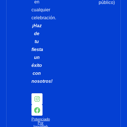
en
público)
cualquier
celebración.
¡Haz
de
tu
fiesta
un
éxito
con
nosotros!
I
F
n
a
s
c
t
e
Potenciado
a
b
Por
InnoWeb