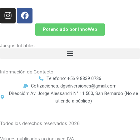
I
F
n
a
s
c
Potenciado por InnoWeb
t
e
a
b
Juegos Inflables
g
o
r
o
a
k
Información de Contacto
m
Teléfono: +56 9 8839 0736
Cotizaciones: dgsdiversiones@gmail.com
Dirección: Av. Jorge Alessandri N° 11.500, San Bernardo (No se
atiende a público)
Todos los derechos reservados 2026
Valores publicados no incluyen IVA.