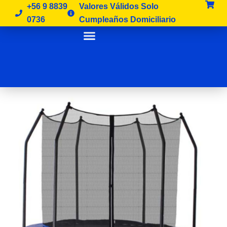
Ir
+56 9 8839
Valores Válidos Solo
al
0736
Cumpleaños Domiciliario
contenido
Arriendo Juegos Inflables
Como Reservar